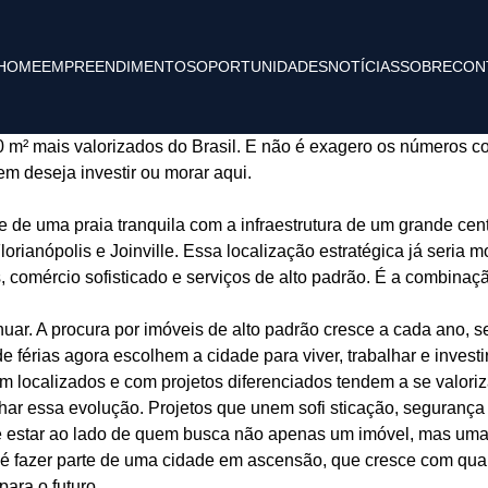
HOME
EMPREENDIMENTOS
OPORTUNIDADES
NOTÍCIAS
SOBRE
CON
10 m² mais valorizados do Brasil. E não é exagero os números 
em deseja investir ou morar aqui.
de uma praia tranquila com a infraestrutura de um grande cent
ianópolis e Joinville. Essa localização estratégica já seria mot
 comércio sofisticado e serviços de alto padrão. É a combinação
uar. A procura por imóveis de alto padrão cresce a cada ano, se
férias agora escolhem a cidade para viver, trabalhar e investir
m localizados e com projetos diferenciados tendem a se valoriz
essa evolução. Projetos que unem sofi sticação, segurança 
 estar ao lado de quem busca não apenas um imóvel, mas uma e
é fazer parte de uma cidade em ascensão, que cresce com quali
ara o futuro.