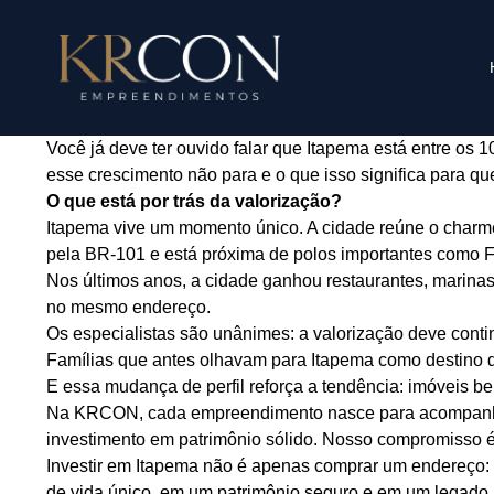
Você já deve ter ouvido falar que Itapema está entre os 
esse crescimento não para e o que isso significa para qu
O que está por trás da valorização?
Itapema vive um momento único. A cidade reúne o charme 
pela BR-101 e está próxima de polos importantes como Flor
Nos últimos anos, a cidade ganhou restaurantes, marinas,
no mesmo endereço.
Os especialistas são unânimes: a valorização deve contin
Famílias que antes olhavam para Itapema como destino de 
E essa mudança de perfil reforça a tendência: imóveis be
Na KRCON, cada empreendimento nasce para acompanhar 
investimento em patrimônio sólido. Nosso compromisso é
Investir em Itapema não é apenas comprar um endereço: 
de vida único, em um patrimônio seguro e em um legado p