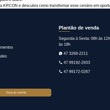
a KRCON e descubra como transformar esse cenário em oportu
Plantão de venda
Segunda à Sexta: 08h às 12h
às 18h
imentos
47 3268-2211
ades
47 99192-2933
47 99172-0267
Área do cliente