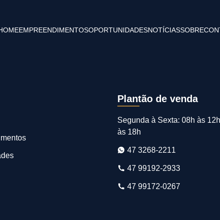
HOME
EMPREENDIMENTOS
OPORTUNIDADES
NOTÍCIAS
SOBRE
CON
Plantão de venda
Segunda à Sexta: 08h às 12h
às 18h
imentos
47 3268-2211
ades
47 99192-2933
47 99172-0267