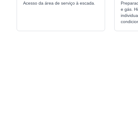
Acesso da área de serviço à escada.
Prepara
e gás. H
individu
condicion