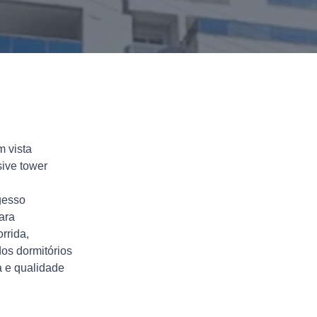
m vista
sive tower
gesso
ara
rrida,
dos dormitórios
a e qualidade