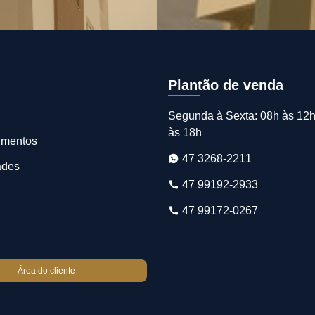
Plantão de venda
Segunda à Sexta: 08h às 12h
às 18h
imentos
47 3268-2211
ades
47 99192-2933
47 99172-0267
Área do cliente