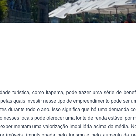
ade turística, como Itapema, pode trazer uma série de benefí
las quais investir nesse tipo de empreendimento pode ser uma 
antes durante todo o ano. Isso significa que há uma demanda c
o nesses locais pode oferecer uma fonte de renda estável por m
 experimentam uma valorização imobiliária acima da média. N
or imóveis, impulsionada pelo turismo e pelo aumento da p